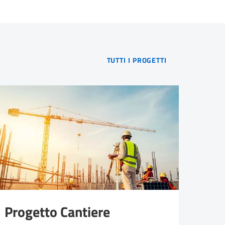
SCOPRI TUTTI I 
TUTTI I PROGETTI
Progetto Cantiere