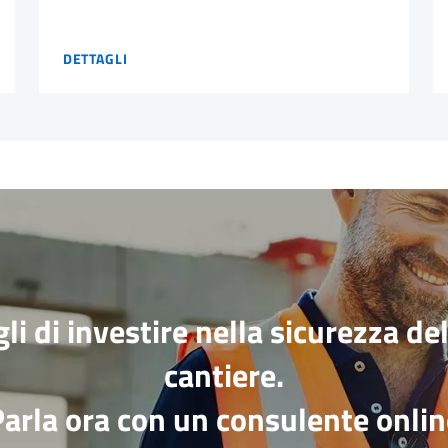
CANTIERE SCUOLA NORCIA
DETTAGLI
li di investire nella sicurezza de
cantiere.
arla ora con un consulente onlin