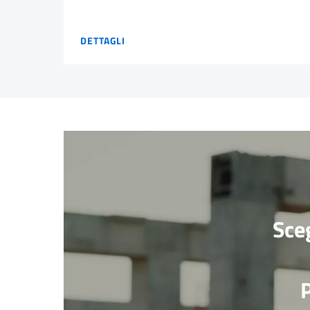
RE-BUILD
DETTAGLI
Sceg
P