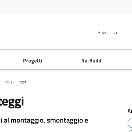
F
Seguici su
Progetti
Re-Build
mento ponteggi
teggi
A
i al montaggio, smontaggio e