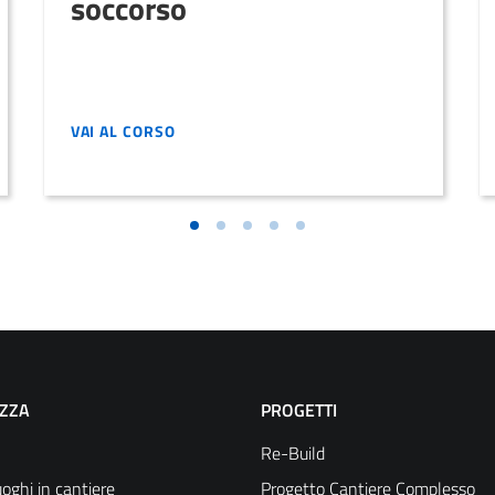
soccorso
VAI AL CORSO
VAI AL CORSO
EZZA
PROGETTI
Re-Build
oghi in cantiere
Progetto Cantiere Complesso