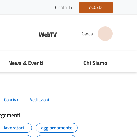
Contatti
ACCEDI
acebook
Instagram
Linkedin
youtube
Web TV
Cerca
News & Eventi
Chi Siamo
Condividi
Vedi azioni
rgomenti
lavoratori
aggiornamento