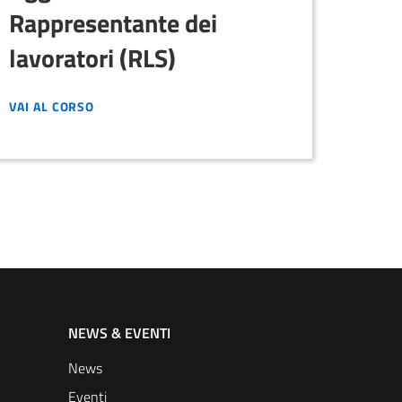
lav
Rappresentante dei
lavoratori (RLS)
VAI AL CORSO
VAI AL CORSO
VAI A
NEWS & EVENTI
News
Eventi