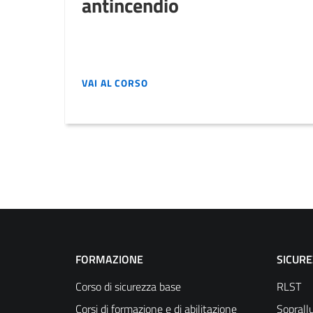
antincendio
VAI AL CORSO
VAI AL CORSO
FORMAZIONE
SICUR
Corso di sicurezza base
RLST
Corsi di formazione e di abilitazione
Soprallu