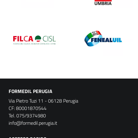
FORMEDIL PERUGIA
Via Pietro Tuzi 11 - 06128 Perugia
CF: 80001870544
Tel. 075/9374980
info@formedil.perugia.it