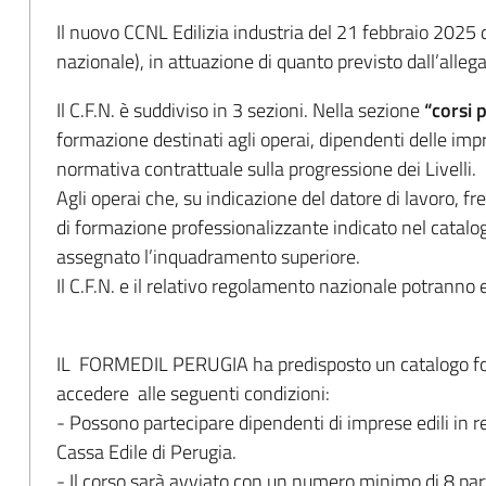
Il nuovo CCNL Edilizia industria del 21 febbraio 2025 d
nazionale), in attuazione di quanto previsto dall’alle
Il C.F.N. è suddiviso in 3 sezioni. Nella sezione
“corsi 
formazione destinati agli operai, dipendenti delle impre
normativa contrattuale sulla progressione dei Livelli.
Agli operai che, su indicazione del datore di lavoro, 
di formazione professionalizzante indicato nel catalog
assegnato l’inquadramento superiore.
Il C.F.N. e il relativo regolamento nazionale potranno 
IL FORMEDIL PERUGIA ha predisposto un catalogo form
accedere alle seguenti condizioni:
- Possono partecipare dipendenti di imprese edili in r
Cassa Edile di Perugia.
- Il corso sarà avviato con un numero minimo di 8 pa