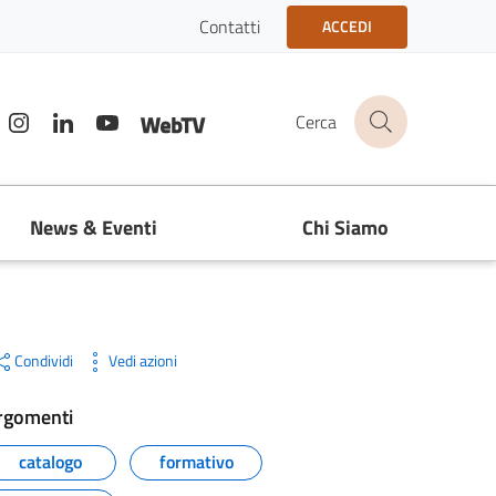
Contatti
ACCEDI
acebook
Instagram
Linkedin
youtube
Web TV
Cerca
News & Eventi
Chi Siamo
Condividi
Vedi azioni
rgomenti
catalogo
formativo